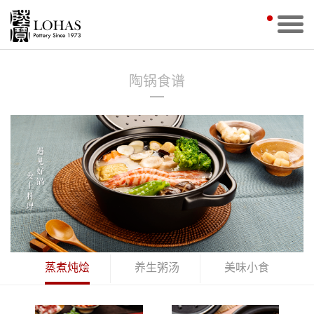
陶锅食谱
蒸煮炖烩
养生粥汤
美味小食