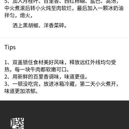
5、加入月桂叶、百里香、西红柿糊、盐巴、高汤，
中火煮滚后转小火炖至肉软烂，最后加入一颗冰奶油
拌匀，熄火，
洒上黑胡椒、洋香菜碎。
Tips
1、双盖锁住食材美好风味，释放远红外线均匀受
热，每一块牛肉都软嫩可口。
2、用新鲜的百里香调味，味道更佳。
3、一顿没吃完，放进冰箱冷藏，第二天小火煮开，
味道更加浓郁。