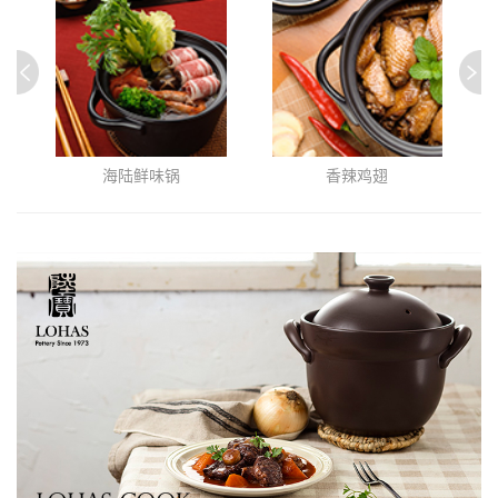
海陆鲜味锅
香辣鸡翅