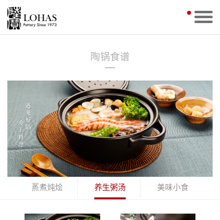
陶锅食谱
蒸煮炖烩
养生粥汤
美味小食