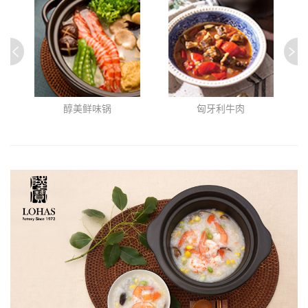
醇美鲜味锅
匈牙利牛肉