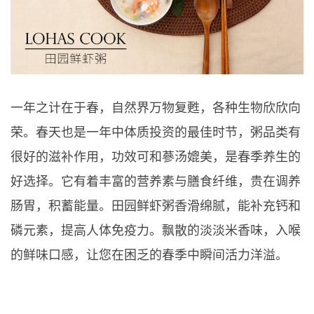
一年之计在于春，自然界万物复甦，各种生物欣欣向
荣。春天也是一年中体质投资的最佳时节，粥品类有
很好的滋补作用，功效可和蔘汤媲美，是春季养生的
好选择。它有着丰富的营养素与膳食纤维，贵在调养
肠胃，积蓄能量。田园鲜虾粥香滑绵腻，能补充钙和
磷元素，提高人体免疫力。飘散的淡淡米香味，入喉
的鲜味口感，让您在困乏的春季中瞬间活力洋溢。