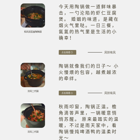
今天用陶锅做一道鲜味暴
击，一勺沦陷的虾仁豆腐
煲。 婚姻的味道，是藏在
烟火气里哒。一日三餐，
氤氲的热气里是生活的小
和风双层盖陶陶锅
确幸！
风铃有风
点击观看
陶锅就像我们的日子～ 小
火慢煨的包容，越煮越浓
的牵绊。
洋风二代锅
风铃有风
点击观看
秋雨叩窗，陶锅正温。檐
角滴答声里，一锅暖意悄
悄苏醒。 原来最踏实的温
暖，不过是雨天家中，看
陶锅慢炖啤酒鸭的温柔时
洋风二代锅
光～