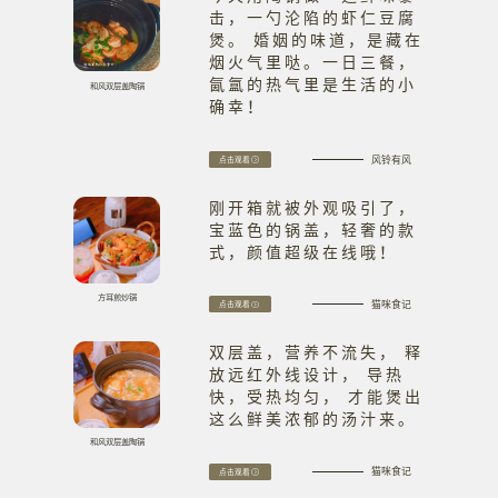
击，一勺沦陷的虾仁豆腐
煲。 婚姻的味道，是藏在
烟火气里哒。一日三餐，
氤氲的热气里是生活的小
和风双层盖陶锅
确幸！
风铃有风
点击观看
刚开箱就被外观吸引了，
宝蓝色的锅盖，轻奢的款
式，颜值超级在线哦！
方耳煎炒锅
猫咪食记
点击观看
双层盖，营养不流失， 释
放远红外线设计， 导热
快，受热均匀， 才能煲出
这么鲜美浓郁的汤汁来。
和风双层盖陶锅
猫咪食记
点击观看