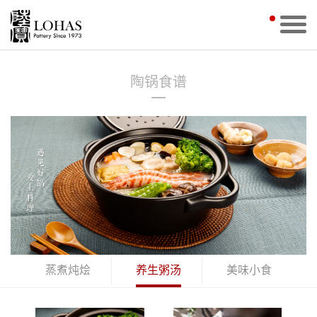
陶锅食谱
蒸煮炖烩
养生粥汤
美味小食