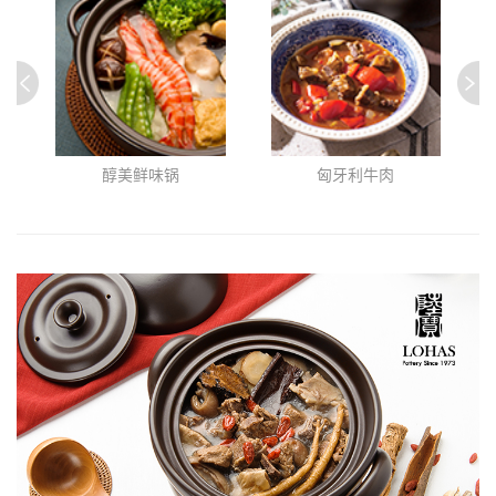
醇美鲜味锅
匈牙利牛肉