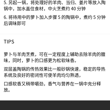
5. 另起一锅，将处理好的羊肉、当归、姜片等放入陶
锅中，加水盖住食材，中火烹煮约 40 分钟
6. 将待用中的萝卜加入步骤 5 的陶锅中，煮约 5 分钟
后调味即可
TIPS
萝卜与羊肉烹煮，可在一定程度上辅助去除羊肉的膻
味，同时，萝卜的口感更为松软味香。
双层盖陶锅的传热效果比一般砂锅快速，稳定的导热
系统及良好的密闭性可使羊肉均匀熟透，
口感软香又稍带嚼劲，香气与营养在一锅中充分释
放。