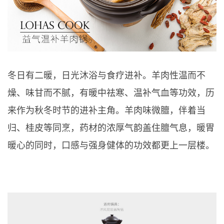
冬日有二暖，日光沐浴与食疗进补。羊肉性温而不
燥、味甘而不腻，有暖中祛寒、温补气血等功效，历
来作为秋冬时节的进补主角。羊肉味微膻，伴着当
归、桂皮等同烹，药材的浓厚气韵盖住膻气息，暖胃
暖心的同时，口感与强身健体的功效都更上一层楼。