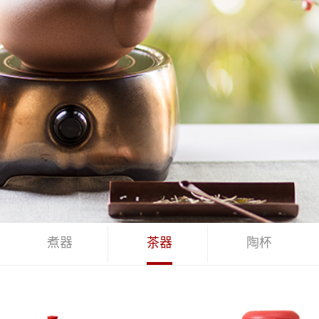
煮器
茶器
陶杯