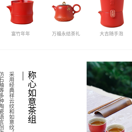
富竹年年
万福永结茶礼
大吉随手泡
称心如意茶组
采
用
经
典
祥
云
纹
和
如
意
纹
，
结
合
雕
刻
、
描
金
和
仿
石
釉
等
多
种
陶
瓷
语
言
创
作
而
成
，
融
入
中
式
美
学
和
吉
祥
祝
福
，
展
现
东
方
人
文
风
采
，
期
望
人
们
能
从
一
器
一
茶
中
获
得
生
活
顺
遂
称
心
的
好
运
和
升
腾
向
上
的
力
量
。