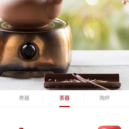
煮器
茶器
陶杯