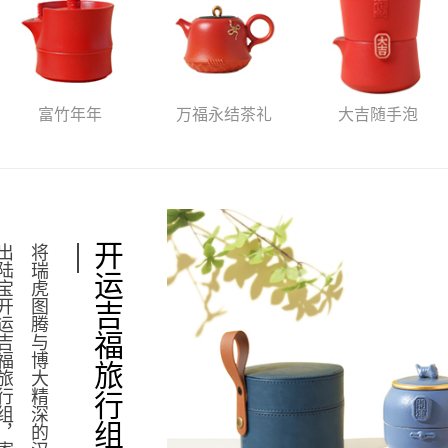
富竹年年
万福永结茶礼
大吉随手泡
开运吉福旅行组
将
瑞
虎
图
腾
与
博
大
精
深
的
汉
字
文
化
结
合
，
设
计
出
陆
宝
开
运
吉
福
旅
行
组
，
寄
予
开
启
好
运
、
招
福
纳
吉
的
新
年
祝
愿
。
一
壶
三
杯
，
一
体
收
纳
，
蕴
藏
吉
祥
和
福
气
。
实
用
便
携
包
，
随
手
可
拎
，
自
由
自
在
，
悦
享
饮
茶
温
暖
时
刻
。