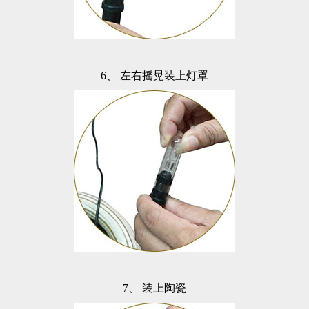
6、
左右摇晃装上灯罩
7、
装上陶瓷