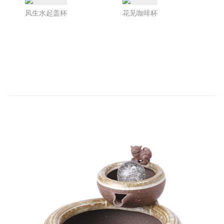
风生水起盖杯
花见咖啡杯