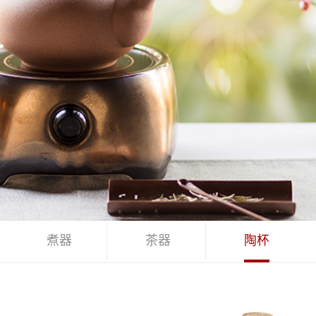
煮器
茶器
陶杯