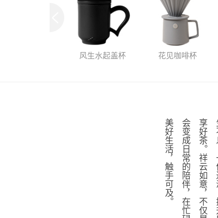
风生水起盖杯
花见咖啡杯