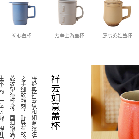
初心盖杯
力争上游盖杯
霹雳英雄盖杯
祥云如意盖杯
将
经
典
祥
云
纹
和
如
意
纹
注
入
陶
器
中
，
经
由
匠
人
之
手
细
致
雕
刻
，
舒
展
有
致
、
飘
逸
洒
脱
。
中
式
瓜
菱
纹
塑
造
杯
身
，
圆
润
饱
满
，
瓜
瓞
绵
绵
，
好
运
生
生
不
息
。
一
体
过
滤
，
提
升
口
感
，
澄
澈
香
醇
，
悦
享
好
茶
。
祥
云
如
意
，
不
仅
是
一
句
吉
祥
祝
福
，
也
会
变
成
日
常
的
陪
伴
，
在
忙
碌
中
享
受
片
刻
宁
静
，
美
好
生
活
，
触
手
可
及
。