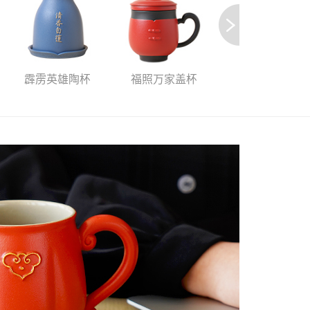
霹雳英雄陶杯
福照万家盖杯
悠享咖啡壶