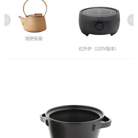
铜把安装
红外炉（220V版本）