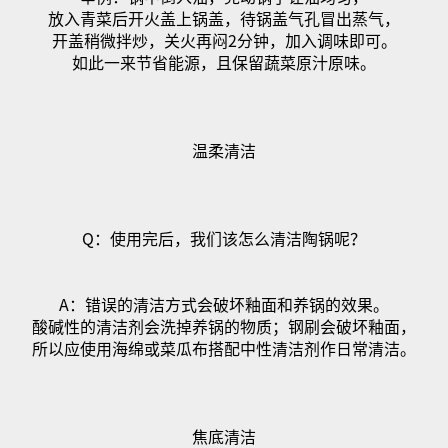
放入青菜后开火盖上锅盖，待锅盖气孔冒出蒸气，
开盖稍微拌炒，关火再闷
2
分钟，加入调味即可。
如此一来节省能源，且保留蔬菜原汁原味。
温柔清洁
Q
：使用完后，我们该怎么清洁陶锅呢？
A
：错误的清洁方式会破坏釉面和养锅的效果。
酸碱性的清洁剂会洗掉养锅的物质；钢刷会破坏釉面，
所以应使用海绵或菜瓜布搭配中性清洁剂作日常清洁。
焦底清洁