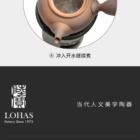
④
冲入开水继续煮