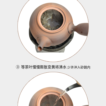
③
等茶叶慢慢膨胀变黄将沸水
少许冲入砂銚内