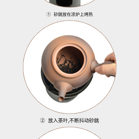
①
砂銚放在凉炉上烤热
②
放入茶叶
,
不断抖动砂銚