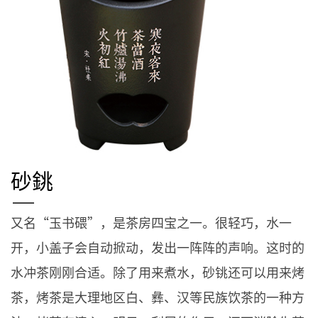
砂銚
又名“玉书碨”，是茶房四宝之一。很轻巧，水一
开，小盖子会自动掀动，发出一阵阵的声响。这时的
水冲茶刚刚合适。除了用来煮水，砂铫还可以用来烤
茶，烤茶是大理地区白、彝、汉等民族饮茶的一种方