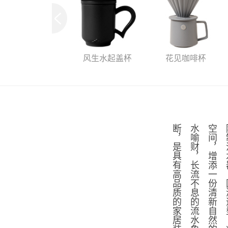
风生水起盖杯
花见咖啡杯