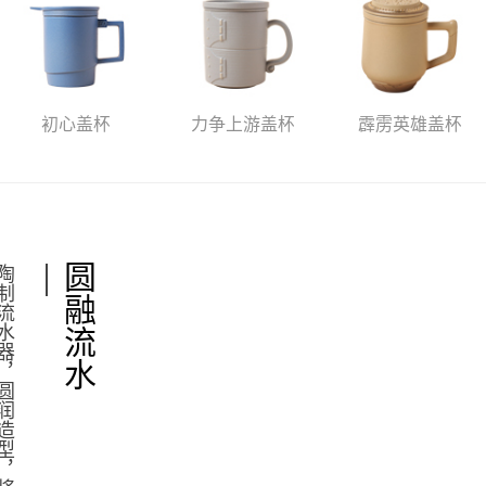
初心盖杯
力争上游盖杯
霹雳英雄盖杯
圆融流水
陶
制
流
水
器
，
圆
润
造
型
，
将
山
林
之
气
带
入
家
居
空
间
，
增
添
一
份
清
新
自
然
的
韵
味
。
风
水
中
常
以
水
喻
财
，
长
流
不
息
的
流
水
象
征
着
财
富
源
源
不
断
，
是
具
有
高
品
质
的
家
居
装
饰
摆
件
。