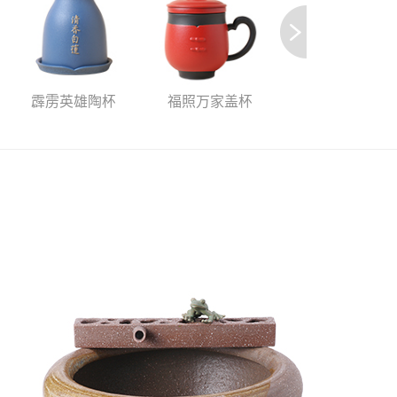
霹雳英雄陶杯
福照万家盖杯
悠享咖啡壶