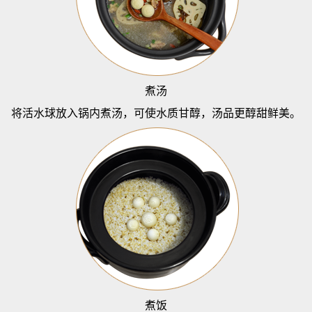
煮汤
将活水球放入锅内煮汤，可使水质甘醇，汤品更醇甜鲜美。
煮饭