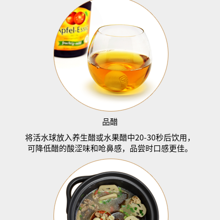
品醋
将活水球放入养生醋或水果醋中
20-30
秒后饮用，
可降低醋的酸涩味和呛鼻感，品尝时口感更佳。