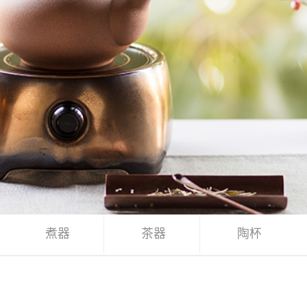
煮器
茶器
陶杯